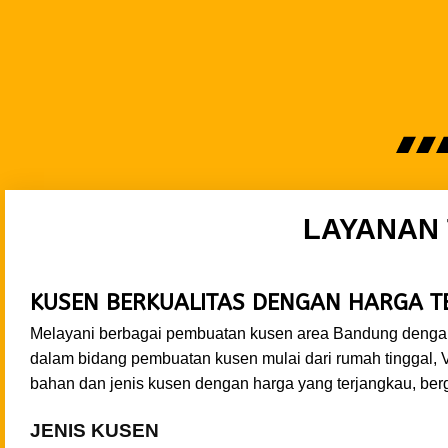
LAYANAN
KUSEN BERKUALITAS DENGAN HARGA 
Melayani berbagai pembuatan kusen area Bandung dengan 
dalam bidang pembuatan kusen mulai dari rumah tinggal, 
bahan dan jenis kusen dengan harga yang terjangkau, berg
JENIS KUSEN
Kusen
Pintu Kayu
Kusen
Vinyl
Kusen
Pintu Aluminium
Kusen
Fiberglass