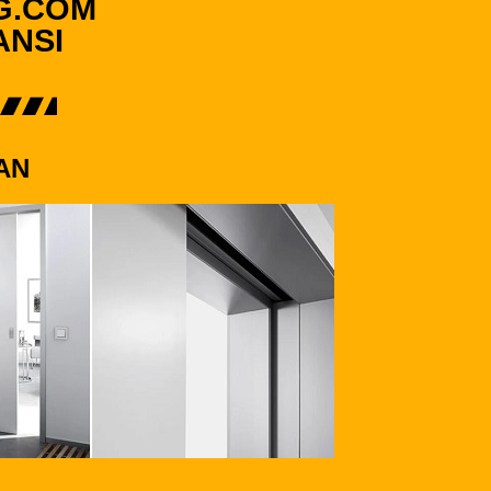
G.COM
ANSI
AN