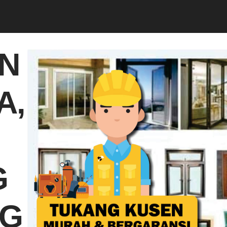
N
A,
G
NG