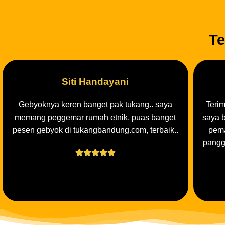
Siti Handayani
Gebyoknya keren banget pak tukang.. saya
Teri
memang peggemar rumah etnik, puas banget
saya b
pesen gebyok di tukangbandung.com, terbaik..
pema
pangg





Kenapa Memil