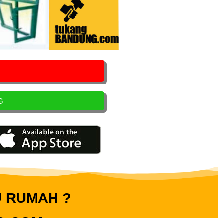
G
U RUMAH ?