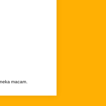
raneka macam.
ng