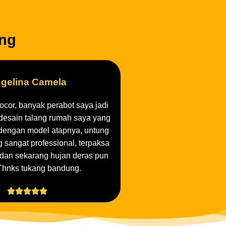
gelina Camela
bocor, banyak perabot saya jadi
 desain talang rumah saya yang
dengan model atapnya, untung
 sangat professional, terpaksa
, dan sekarang hujan deras pun
Thnks tukang bandung.





?