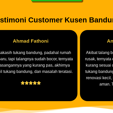
Ahmad Fathoni
An
makasih tukang bandung, padahal rumah
Akibat talang 
aru, tapi talangnya sudah bocor, ternyata
rusak, ternyata
sangannya yang kurang pas, akhirnya
kurang sesuai 
il tukang bandung, dan masalah teratasi.
tukang bandung
renovasi kecil





aman. 
ih Jasa Tukang Kusen Bandung
PESAN SEKARANG