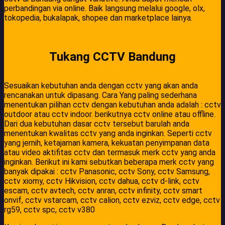
perbandingan via online. Baik langsung melalui google, olx,
tokopedia, bukalapak, shopee dan marketplace lainya.
Tukang CCTV Bandung
Sesuaikan kebutuhan anda dengan cctv yang akan anda
rencanakan untuk dipasang. Cara Yang paling sederhana
menentukan pilihan cctv dengan kebutuhan anda adalah : cctv
outdoor atau cctv indoor. berikutnya cctv online atau offline.
Dari dua kebutuhan dasar cctv tersebut barulah anda
menentukan kwalitas cctv yang anda inginkan. Seperti cctv
yang jernih, ketajaman kamera, kekuatan penyimpanan data
atau video aktifitas cctv dan termasuk merk cctv yang anda
inginkan. Berikut ini kami sebutkan beberapa merk cctv yang
banyak dipakai : cctv Panasonic, cctv Sony, cctv Samsung,
cctv xiomy, cctv Hikvision, cctv dahua, cctv d-link, cctv
escam, cctv avtech, cctv anran, cctv infinity, cctv smart
onvif, cctv vstarcam, cctv calion, cctv ezviz, cctv edge, cctv
rg59, cctv spc, cctv v380