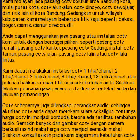
Kami melayani jasa pasang cctv seluruh area Bandung kota,
mulai pusat kota, cctv alun-alun, cctv dinoyo, cctv sawojajar,
dan titik lain di kota Bandung. Sedangkan untuk wilayah
kabupaten kami melayani beberapa titik saja, seperti, bekasi,
bogor, ciamis, cianjur, cirebon, dll.
Anda dapat menggunakan jasa pasang atau instalasi cctv
kami untuk dengan berbagai pilihan, seperti pasang cctv
rumah, pasang cctv kantor, pasang cctv Gedung, install cctv
taman, pasang cctv jalan, pasang cctv lalin atau cctv lalu
lintas.
Kami dapat melakukan instalasi cctv 1 titik/chanel, 2
titik/chanel, 3 titik/chanel, 8 titik/chanel, 18 titik/chanel atau
puluhan bahkan ratusan titik sesuai kebutuhan anda. Silahkan
lakukan pencarian jasa pasang cctv di area terdekat anda dan
lakukan perbandingan.
Cctv sebenarnya juga dilengkapi perangkat audio, sehingga
aktifitas cctv anda dapat merekam suara sekaligus, tentunya
harga cctv ini menjadi berbeda, karena ada fasilitas tambahan
audio. Semakin banyak dan gambar cctv dengan camera
berkualitas hd maka harga cctv menjadi semakin mahal.
Silahkan konsultasikan pada kami bagaimana kebutuhan cctv