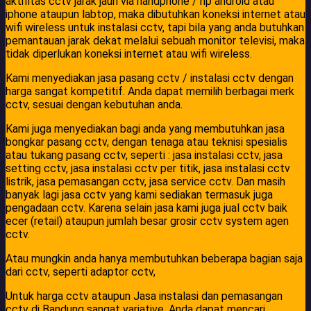
aktifitas cctv jarak jauh via handphone / hp android atau
iphone ataupun labtop, maka dibutuhkan koneksi internet atau
wifi wireless untuk instalasi cctv, tapi bila yang anda butuhkan
pemantauan jarak dekat melalui sebuah monitor televisi, maka
tidak diperlukan koneksi internet atau wifi wireless.
Kami menyediakan jasa pasang cctv / instalasi cctv dengan
harga sangat kompetitif. Anda dapat memilih berbagai merk
cctv, sesuai dengan kebutuhan anda.
Kami juga menyediakan bagi anda yang membutuhkan jasa
bongkar pasang cctv, dengan tenaga atau teknisi spesialis
atau tukang pasang cctv, seperti : jasa instalasi cctv, jasa
setting cctv, jasa instalasi cctv per titik, jasa instalasi cctv
listrik, jasa pemasangan cctv, jasa service cctv. Dan masih
banyak lagi jasa cctv yang kami sediakan termasuk juga
pengadaan cctv. Karena selain jasa kami juga jual cctv baik
ecer (retail) ataupun jumlah besar grosir cctv system agen
cctv.
Atau mungkin anda hanya membutuhkan beberapa bagian saja
dari cctv, seperti adaptor cctv,
Untuk harga cctv ataupun Jasa instalasi dan pemasangan
cctv di Bandung sangat variative. Anda dapat mencari