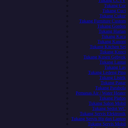
Tukang CCTV
Tukang Cor
Tukang Cuci
Tukang Cukur
Tukang Furniture Custom
Tukang Gorden
Tukang Harian
Tukang Kaca
Tukang Kanopi
Tukang Kitchen Set
Tukang Kunci
Tukang Kusen Gebyok
Tukang Lantai
Tukang Las
Tukang Ledeng Pipa
Tukang Listrik
Tukang Pagar
Tukang Parabola
Pemanas Air / Water Heater
Tukang Plafon
Tukang Salon Mobil
Tukang Sedot WC
Tukang Servis Elektronik
Tukang Servis Hp dan Laptop
Tukang Servis Mobil