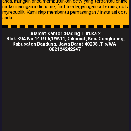
anda, mungkin anda membutuhkan cctv yang terpantau online
melalui jaringan indiehome, first media, jaringan cctv mnc, cctv
myrepublik. Kami siap membantu pemasangan / instalasi cctv
anda.
Alamat Kantor :Gading Tutuka 2
Blok K9A No 14 RT.5/RW.11, Ciluncat, Kec. Cangkuang,
Kabupaten Bandung, Jawa Barat 40238 .Tlp/WA :
082124242247