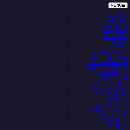
MENU
LAYANAN
Tukang Ledeng
Tukang Listrik
Tukang Talang
Dak Keraton
Dak Panel
Jasa Arsitek
Jasa Bangun Rumah
Jasa Derek Towing
Pembuatan Neon Box
Jasa Renovasi Rumah
Konstruksi Baja
Produk Furniture
Sewa Alat Berat
Sewa Perlengkapan
Sewa Scaffolding
Tukang AC
Tukang AC Mobil
Tukang Alumunium
Tukang Angkut
Tukang Bersih
Tukang Cat