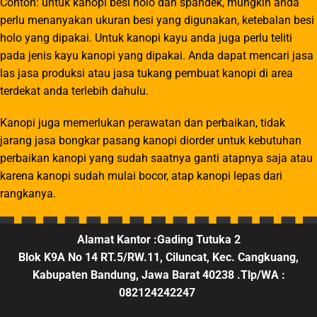
Contoh: untuk kanopi besi holo dan spandek, mungkin anda
perlu menanyakan ukuran besi yang digunakan, ketebalan besi
holo yang dipakai. Untuk kanopi kayu anda juga perlu teliti
pada jenis kayu kanopi yang dipakai. Anda dapat mencari jasa
las jasa produksi atau jasa tukang pembuat kanopi di area
terdekat anda terlebih dahulu.
Kanopi juga memerlukan perawatan dan perbaikan, tidak
jarang jasa bongkar pasang kanopi diorder untuk kebutuhan
perbaikan kanopi yang sudah saatnya ganti atapnya saja atau
karena kanopi sudah mulai bocor, atap kanopi lepas dari
rangkanya.
Alamat Kantor :Gading Tutuka 2
Blok K9A No 14 RT.5/RW.11, Ciluncat, Kec. Cangkuang,
Kabupaten Bandung, Jawa Barat 40238 .Tlp/WA :
082124242247